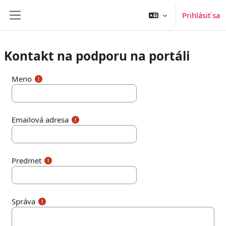
Preskočiť na hlavný obsah
Prihlásiť sa
Bočný panel
Kontakt na podporu na portáli
Meno
Emailová adresa
Predmet
Správa