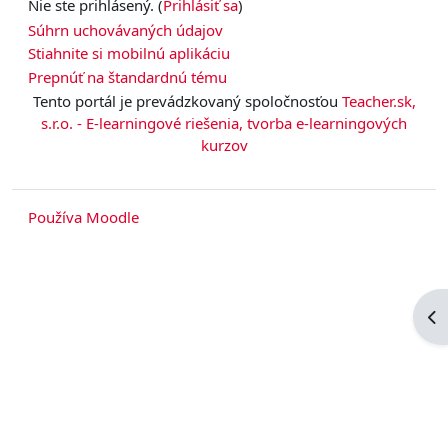
Nie ste prihlásený. (
Prihlásiť sa
)
Súhrn uchovávaných údajov
Stiahnite si mobilnú aplikáciu
Prepnúť na štandardnú tému
Tento portál je prevádzkovaný spoločnosťou
Teacher.sk,
s.r.o. - E-learningové riešenia, tvorba e-learningových
kurzov
Používa
Moodle
Ot